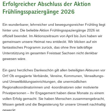
Erfolgreicher Abschluss der Aktion
a
Frühlingsspaziergänge 2026
v
© Katrin Müller von Berneck
© Kat
i
g
Ein wunderbarer, lehrreicher und bewegungsreicher Frühling liegt
a
hinter uns: Die beliebte Aktion Frühlingsspaziergänge 2026 ist
t
offiziell beendet. Im Aktionszeitraum von April bis Juni haben wir
i
gemeinsam unsere Heimat neu entdeckt. Wir blicken auf ein
o
fantastisches Programm zurück, das ohne Ihre tatkräftige
n
Unterstützung im gesamten Freistaat Sachsen nicht denkbar
gewesen wäre.
Ein ganz herzliches Dankeschön gilt allen beteiligten Akteuren vor
Ort! Ob engagierte Verbände, Vereine, Kommunen, Verwaltungs-
und Umweltbildungseinrichtungen, die unermüdlichen
Regionalkoordinatorinnen und -koordinatoren oder motivierte
Privatpersonen – Ihr Engagement haben diese Monate zu einem
vollen Erfolg gemacht. Sie haben Menschen zusammengebracht,
Wissen geteilt und die Begeisterung für unsere Umwelt nachhaltig
geweckt.